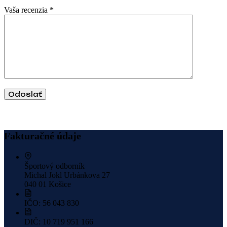
Vaša recenzia
*
Odoslať
Fakturačné údaje
Športový odborník
Michal Jokl
Urbánkova 27
040 01 Košice
IČO: 56 043 830
DIČ: 10 719 951 166