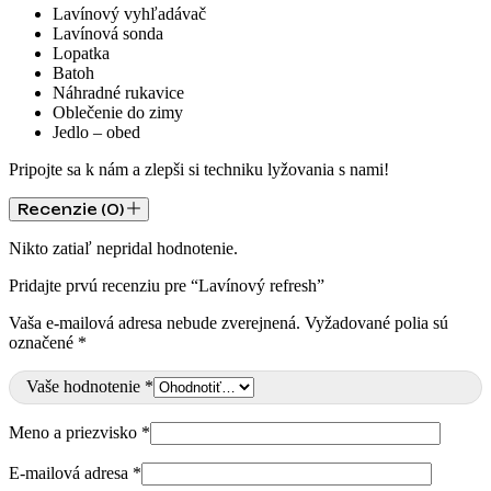
Lavínový vyhľadávač
Lavínová sonda
Lopatka
Batoh
Náhradné rukavice
Oblečenie do zimy
Jedlo – obed
Pripojte sa k nám a zlepši si techniku lyžovania s nami!
Recenzie (0)
Nikto zatiaľ nepridal hodnotenie.
Pridajte prvú recenziu pre “Lavínový refresh”
Vaša e-mailová adresa nebude zverejnená.
Vyžadované polia sú
označené
*
Vaše hodnotenie
*
Meno a priezvisko
*
E-mailová adresa
*